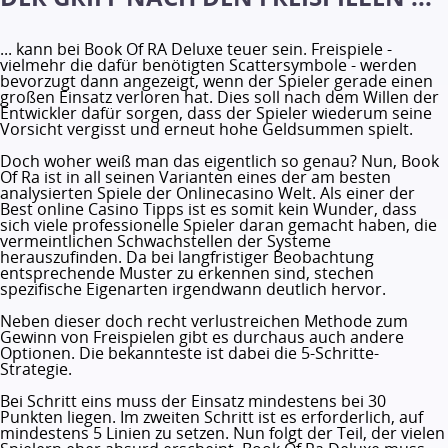
... kann bei Book Of RA Deluxe teuer sein. Freispiele -
vielmehr die dafür benötigten Scattersymbole - werden
bevorzugt dann angezeigt, wenn der Spieler gerade einen
großen Einsatz verloren hat. Dies soll nach dem Willen der
Entwickler dafür sorgen, dass der Spieler wiederum seine
Vorsicht vergisst und erneut hohe Geldsummen spielt.
Doch woher weiß man das eigentlich so genau? Nun, Book
Of Ra ist in all seinen Varianten eines der am besten
analysierten Spiele der Onlinecasino Welt. Als einer der
Best online Casino Tipps ist es somit kein Wunder, dass
sich viele professionelle Spieler daran gemacht haben, die
vermeintlichen Schwachstellen der Systeme
herauszufinden. Da bei langfristiger Beobachtung
entsprechende Muster zu erkennen sind, stechen
spezifische Eigenarten irgendwann deutlich hervor.
Neben dieser doch recht verlustreichen Methode zum
Gewinn von Freispielen gibt es durchaus auch andere
Optionen. Die bekannteste ist dabei die 5-Schritte-
Strategie.
Bei Schritt eins muss der Einsatz mindestens bei 30
Punkten liegen. Im zweiten Schritt ist es erforderlich, auf
mindestens 5 Linien zu setzen. Nun folgt der Teil, der vielen