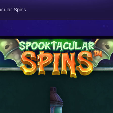
cular Spins