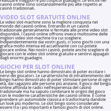
realizzare maggiori e più cospicui guadagni. Le vincite nei
SUCCESSIVA
casinò online sono sostanzialmente più alte rispetto ai
casinò tradizionali.
VIDEO SLOT GRATUITE ONLINE
Le video slot-machine sono la migliore conquista nel
mondo del casinò online. Entrando in un casinò
tradizionale generalmente vi fermate alle prime video slot
disponibili. I casinò online offrono invece moltissime delle
migliori video slot-machine tra cui scegliere.
Indipendentemente dai vostri gusti, ci sono giochi con una
grafica molto intensa ed accattivante con cui potete
giocare online. Nei nostri casinò, potete anche scegliere di
giocare con le video slot online gratuite e sentirvi appagati
dagli enormi guadagni.
GIOCHI PER SLOT ONLINE
Le bingo slot online hanno dimostrato di poter eccitare i
nervi dei giocatori. Le caratteristiche di intrattenimento del
bingo hanno dimostrato di poter stimolare persone di ogni
età, dai ragazzini alle persone più anziane. Il gioco del bingo
online affonda le radici nell’esperienza del casinò
tradizionale ma ha saputo combinare le origini del gioco
con le moderne caratteristiche dei casinò online. È come
prendere un automobile classica e trasformarla dandole
un look più moderno. Le slot bingo sono considerate
essere tra i più importanti e famosi giochi di slot online.