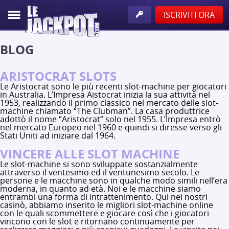
ISCRIVITI ORA
BLOG
ARISTOCRAT SLOTS
Le Aristocrat sono le più recenti slot-machine per giocatori
in Australia. L’Impresa Aistocrat inizia la sua attività nel
1953, realizzando il primo classico nel mercato delle slot-
machine chiamato “The Clubman”. La casa produttrice
adottò il nome “Aristocrat” solo nel 1955. L’Impresa entrò
nel mercato Europeo nel 1960 e quindi si diresse verso gli
Stati Uniti ad iniziare dal 1964.
VINCERE ALLE SLOT MACHINE
Le slot-machine si sono sviluppate sostanzialmente
attraverso il ventesimo ed il ventunesimo secolo. Le
persone e le macchine sono in qualche modo simili nell’era
moderna, in quanto ad età. Noi e le macchine siamo
entrambi una forma di intrattenimento. Qui nei nostri
casinò, abbiamo inserito le migliori slot-machine online
con le quali scommettere e giocare così che i giocatori
vincono con le slot e ritornano continuamente per