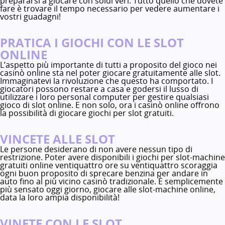
prepararsi a giocare con soldi veri. Tutto quello che dovete
fare è trovare il tempo necessario per vedere aumentare i
vostri guadagni!
PRATICA I GIOCHI CON LE SLOT
ONLINE
L’aspetto più importante di tutti a proposito del gioco nei
casinò online sta nel poter giocare gratuitamente alle slot.
Immaginatevi la rivoluzione che questo ha comportato. I
giocatori possono restare a casa e godersi il lusso di
utilizzare i loro personal computer per gestire qualsiasi
gioco di slot online. E non solo, ora i casinò online offrono
la possibilità di giocare giochi per slot gratuiti.
VINCETE ALLE SLOT
Le persone desiderano di non avere nessun tipo di
restrizione. Poter avere disponibili i giochi per slot-machine
gratuiti online ventiquattro ore su ventiquattro scoraggia
ogni buon proposito di sprecare benzina per andare in
auto fino al più vicino casinò tradizionale. È semplicemente
più sensato oggi giorno, giocare alle slot-machine online,
data la loro ampia disponibilità!
VINETE CON LE SLOT