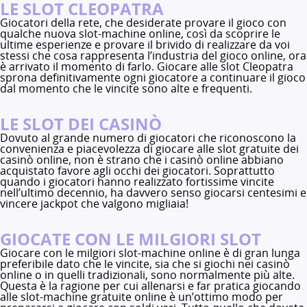
LE SLOT CLEOPATRA
Giocatori della rete, che desiderate provare il gioco con
qualche nuova slot-machine online, così da scoprire le
ultime esperienze e provare il brivido di realizzare da voi
stessi che cosa rappresenta l’industria del gioco online, ora
è arrivato il momento di farlo. Giocare alle slot Cleopatra
sprona definitivamente ogni giocatore a continuare il gioco
dal momento che le vincite sono alte e frequenti.
LE SLOT DEI CASINÒ
Dovuto al grande numero di giocatori che riconoscono la
convenienza e piacevolezza di giocare alle slot gratuite dei
casinò online, non è strano che i casinò online abbiano
acquistato favore agli occhi dei giocatori. Soprattutto
quando i giocatori hanno realizzato fortissime vincite
nell’ultimo decennio, ha davvero senso giocarsi centesimi e
vincere jackpot che valgono migliaia!
GIOCATE CON LE MILGIORI SLOT
Giocare con le milgiori slot-machine online è di gran lunga
preferibile dato che le vincite, sia che si giochi nei casinò
online o in quelli tradizionali, sono normalmente più alte.
Questa è la ragione per cui allenarsi e far pratica giocando
alle slot-machine gratuite online è un’ottimo modo per