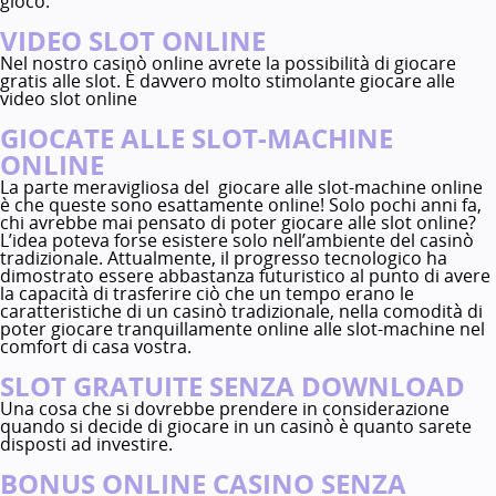
gioco.
VIDEO SLOT ONLINE
Nel nostro casinò online avrete la possibilità di giocare
gratis alle slot. È davvero molto stimolante giocare alle
video slot online
GIOCATE ALLE SLOT-MACHINE
ONLINE
La parte meravigliosa del giocare alle slot-machine online
è che queste sono esattamente online! Solo pochi anni fa,
chi avrebbe mai pensato di poter giocare alle slot online?
L’idea poteva forse esistere solo nell’ambiente del casinò
tradizionale. Attualmente, il progresso tecnologico ha
dimostrato essere abbastanza futuristico al punto di avere
la capacità di trasferire ciò che un tempo erano le
caratteristiche di un casinò tradizionale, nella comodità di
poter giocare tranquillamente online alle slot-machine nel
comfort di casa vostra.
SLOT GRATUITE SENZA DOWNLOAD
Una cosa che si dovrebbe prendere in considerazione
quando si decide di giocare in un casinò è quanto sarete
disposti ad investire.
BONUS ONLINE CASINO SENZA