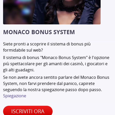
SUCCESSIVA
MONACO BONUS SYSTEM
Siete pronti a scoprire il sistema di bonus più
formidabile sul web?
Il sistema di bonus "Monaco Bonus System" è l'opzione
più spettacolare per gli amanti dei casinò, i giocatori e
gli alti guadagni.
Se non avete ancora sentito parlare del Monaco Bonus
System, non farvi prendere dal panico, capirete
seguendo la nostra spiegazione passo dopo passo.
Spiegazione
ISCRIVITI ORA