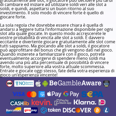
gratuitamente alle slot, il giocatore può decidere più tardi
SUCCESSIVA
di cambiare ed iniziare ad utilizzare soldi veri alle slot a
soldi, e quindi, aspettarsi un buon ritorno al suo
investimento. Il solo modo di vincere forte è quello di
giocare forte.
La sola regola che dovrebbe essere chiara è quella di
andarsi a leggere tutta l’informazione disponibile per ogni
slot alla quale giocate. In questo modo accrescerete le
vostre probabilità di vincita alle slot a soldi. È davvero
eccitante e divertente giocare gratuitamente alle slot come
tutti sappiamo. Ma giocando alle slot a soldi, il giocatore
può approfittare dei bonus che gli vengono dati nel gioco.
Quando inizierete a familiarizzare con il gioco, potrete
eventualmente accorgervi di spendere meno soldi ma
avendo una più alta percentuale di possibilità di vincere
forte, molto superiore alla vostra attuale scommessa.
Entrate e giocate oggi stesso, fate della votra esperienza di
gioco un’esperienza vincente!