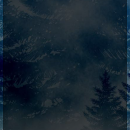
SUIVANT