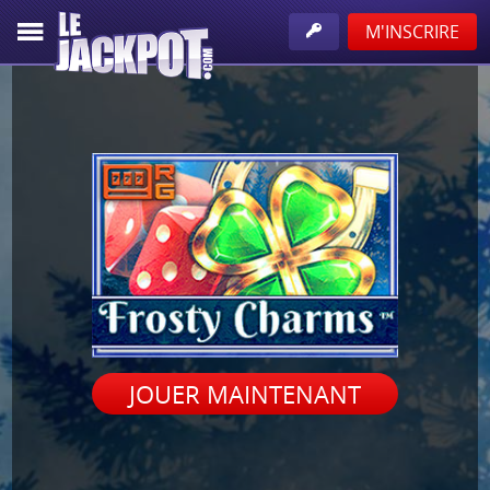
M'INSCRIRE
JOUER
MAINTENANT