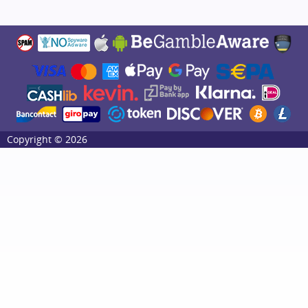
SUIVANT
Copyright © 2026