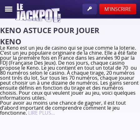
M'INSCRIRE
KENO ASTUCE POUR JOUER
KENO
Le Keno est un jeu de casino qui se joue comme la loterie.
C’est un jeu populaire originaire de la chine. Elle a été faite
pour la première fois en France dans les années 90 par la
FDJ (Française Des Jeux). De nos jours, chaque casino
propose le Keno. Le jeu contient en tout un total de 70 ou
80 numéros selon le casino. À chaque tirage, 20 numéros
sont tirés du lot. Sur tous les 70 numéros, chaque joueur
peut choisir un à une dizaine de numéros. Les gains seront
ensuite définis en fonction du tirage et des numéros
choisis. Pour ceux qui veulent jouer au jeu, voici quelques
informations utiles.
Pour avoir au moins une chance de gagner, il est tout
d’abord important de comprendre comment le jeu
fonctionne.
LIRE PLUS...