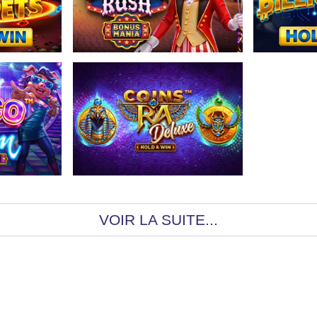
VOIR LA SUITE...