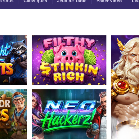
à sous
Classiques
Jeux
de Table
Poker
Video
Liv
SUIVAN