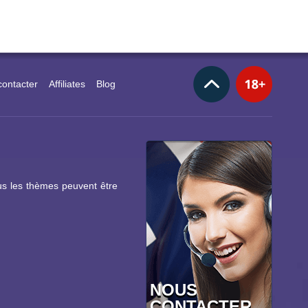
contacter
Affiliates
Blog
us les thèmes peuvent être
NOUS
CONTACTER