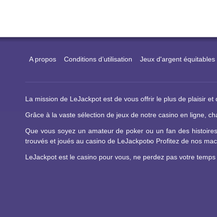
A propos
Conditions d’utilisation
Jeux d'argent équitables 
La mission de LeJackpot est de vous offrir le plus de plaisir et
Grâce à la vaste sélection de jeux de notre casino en ligne, ch
Que vous soyez un amateur de poker ou un fan des histoires
trouvés et joués au casino de LeJackpotю Profitez de nos ma
LeJackpot est le casino pour vous, ne perdez pas votre temps