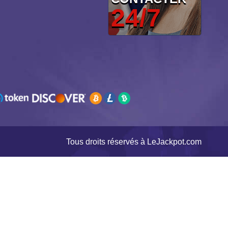
24/7
Tous droits réservés à LeJackpot.com