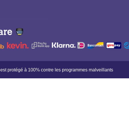
l est protégé à 100% contre les programmes malveillants