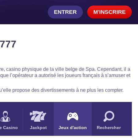
ENTRER
M'INSCRIRE
777
re, casino physique de la ville belge de Spa. Cependant, il a
e l’opérateur a autorisé les joueurs français à s’amuser et
squ’elle propose des divertissements à ne plus les compter.
e Casino
Jackpot
Jeux d'action
Rechercher