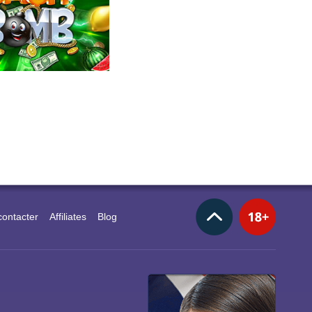
contacter
Affiliates
Blog