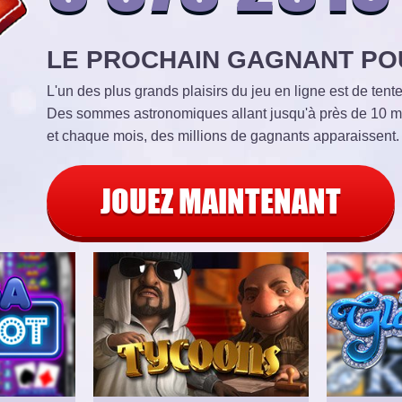
LE PROCHAIN GAGNANT POU
L'un des plus grands plaisirs du jeu en ligne est de ten
Des sommes astronomiques allant jusqu'à près de 10 mil
et chaque mois, des millions de gagnants apparaissent.
SUIVAN
JOUEZ MAINTENANT