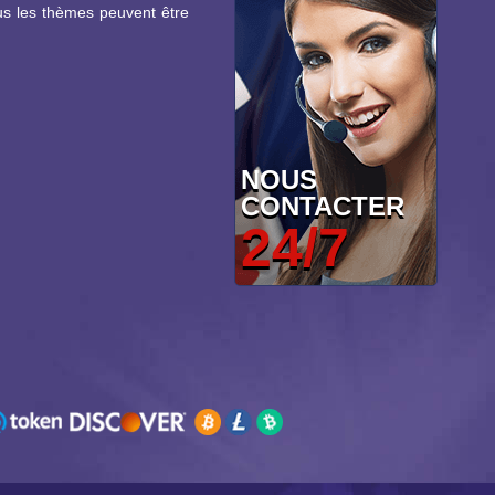
us les thèmes peuvent être
NOUS
CONTACTER
24/7