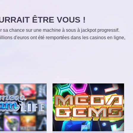
RRAIT ÊTRE VOUS !
ter sa chance sur une machine à sous à jackpot progressif.
lions d'euros ont été remportées dans les casinos en ligne,
T