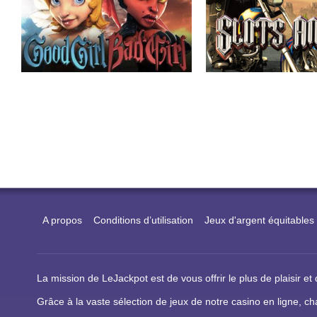
A propos
Conditions d’utilisation
Jeux d'argent équitables 
La mission de LeJackpot est de vous offrir le plus de plaisir et
Grâce à la vaste sélection de jeux de notre casino en ligne, ch