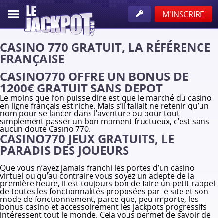
M'INSCRIRE
CASINO 770 GRATUIT, LA RÉFÉRENCE
FRANÇAISE
CASINO770 OFFRE UN BONUS DE
1200€ GRATUIT SANS DEPOT
Le moins que l’on puisse dire est que le marché du casino
en ligne français est riche. Mais s’il fallait ne retenir qu’un
nom pour se lancer dans l’aventure ou pour tout
simplement passer un bon moment fructueux, c’est sans
aucun doute Casino 770.
CASINO770 JEUX GRATUITS, LE
PARADIS DES JOUEURS
Que vous n’ayez jamais franchi les portes d’un casino
virtuel ou qu’au contraire vous soyez un adepte de la
première heure, il est toujours bon de faire un petit rappel
de toutes les fonctionnalités proposées par le site et son
mode de fonctionnement, parce que, peu importe, les
bonus casino et accessoirement les jackpots progressifs
intéressent tout le monde. Cela vous permet de savoir de