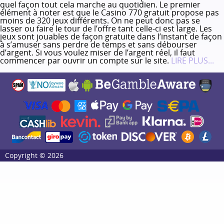
quel façon tout cela marche au quotidien. Le premier
SUIVANT
élément à noter est que le Casino 770 gratuit propose pas
moins de 320 jeux différents. On ne peut donc pas se
lasser ou faire le tour de l’offre tant celle-ci est large. Les
jeux sont jouables de façon gratuite dans l’instant de façon
à s’amuser sans perdre de temps et sans débourser
d’argent. Si vous voulez miser de l’argent réel, il faut
commencer par ouvrir un compte sur le site.
LIRE PLUS...
Copyright © 2026